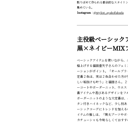
散りばめて作られる都会的なスタイリ
集めている。
Instagram
：
@stylist_ayakofukuda
主役級ベーシック
黒×ネイビーMIX
ベーシックアイテムを使いながら、
格上げする福田亜矢子さんのフェミ
ーションがポイント。「オールブラ
定番２色は、実は２色合わせた方が
しい垢抜けも叶う」と福田さん。２
ーコートやボーダーニット、ウエス
番アイテムや遊びあるデザインをフ
ボーダーニットのような大定番は、
タン付きハイネックなど、少し技あ
ーシックコーデにトレンドを加える
イテムの推しは、「筒太ブーツやボ
カチューシャも今旬らしくておすす