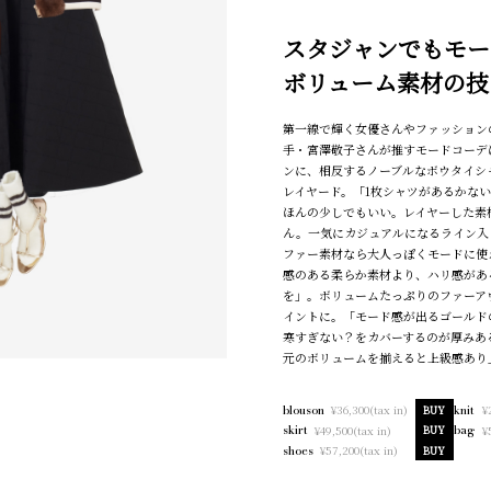
スタジャンでもモー
ボリューム素材の技
第一線で輝く女優さんやファッション
手・宮澤敬子さんが推すモードコーデ
ンに、相反するノーブルなボウタイシ
レイヤード。「1枚シャツがあるかな
ほんの少しでもいい。レイヤーした素
ん。一気にカジュアルになるライン入
ファー素材なら大人っぽくモードに使
感のある柔らか素材より、ハリ感があ
を」。ボリュームたっぷりのファーア
イントに。「モード感が出るゴールド
寒すぎない？をカバーするのが厚みあ
元のボリュームを揃えると上級感あり
¥36,300(tax in)
¥
blouson
BUY
knit
¥49,500(tax in)
¥
skirt
BUY
bag
¥57,200(tax in)
shoes
BUY