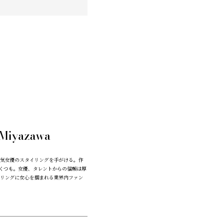
 Miyazawa
気女優のスタイリングを手がける。作
くつも。女優、タレントからの信頼は厚
リングに女心を掴まれる業界内ファン