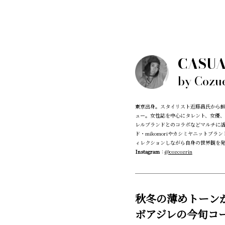
CASU
by Cozu
東京出身。スタイリスト近藤昌氏から
ュー。女性誌を中心にタレント、女優、
レルブランドとのコラボなどマルチに
ド・mikomoriやカシミヤニットブラン
ィレクションしながら自身の世界観を
Instagram
：
@cozcozrin
秋冬の薄めトーン
ボアジレの今旬コ