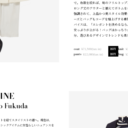
で。色数を絞れば、旬のフリルトップ
ロング丈のアウターと揃えてボトムを
強調されて、上品かつ美スタイル効果
ーズとバッグもコーデを格上げする重
バイスは、「エレガントを決めるなら
女っぷりが上がる！バッグはかっちり
分、遊びあるデザインでトレンドも楽
¥71,500(tax in)
¥
coat
BUY
knit
¥22,000(tax in)
¥
pants
BUY
bag
INE
o Fukuda
ントを経てスタイリストの道へ。現在は、
シックアイテムに女性らしいニュアンスを