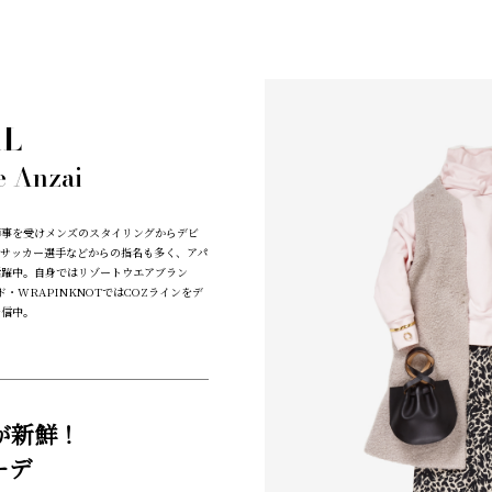
AL
e Anzai
師事を受けメンズのスタイリングからデビ
サッカー選手などからの指名も多く、アパ
活躍中。自身ではリゾートウエアブラン
ド・WRAPINKNOTではCOZラインをデ
発信中。
が新鮮！
ーデ