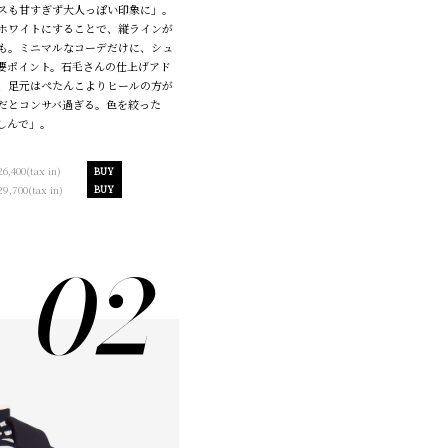
スも甘すぎず大人っぽい印象に」。
ホワイトにすることで、縦ラインが
も。ミニマルなコーデだけに、シュ
要ポイント。石毛さんの仕上げアド
、足元はぺたんこよりヒールの方が
だとコンサバ過ぎる。色を絞った
しんで」。
26,400(tax in)
BUY
29,700(tax in)
BUY
02