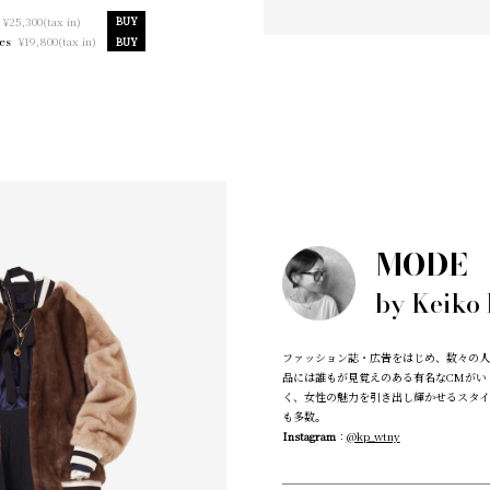
¥25,300(tax in)
BUY
¥19,800(tax in)
es
BUY
MODE
by Keiko
ファッション誌・広告をはじめ、数々の人
品には誰もが見覚えのある有名なCMがい
く、女性の魅力を引き出し輝かせるスタイ
も多数。
Instagram
：
@kp_wtny