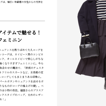
ングは、幅広い年齢層の女性からの支持を
アイテムで魅せる！
フェミニン
ニュアンスを散りばめて大人コーデを
ンコーデは、ネイビー×黒のコンビネ
ック、オールネイビーで安心しがちな
強くなりすぎずフェニミニンに。今ら
色合わせの魔法で、「鉄板のチェスタ
トフリルのスカートなど、主役級の定
ルコーデしてもまとまりある印象に。
パールボタンやニュアンスを出せるボ
りなものがコーデの格上げの鍵」。ベ
のは小物の役目。福田さんのプラスア
ックスタイプのバッグ、太めのレザー
め！」