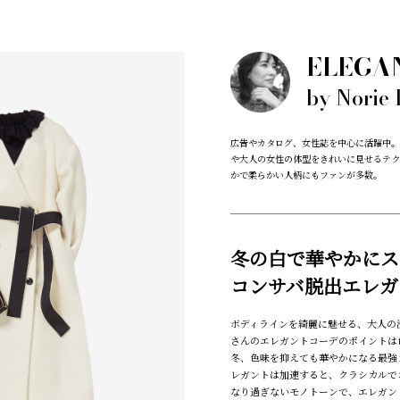
ELEGA
by Norie 
広告やカタログ、女性誌を中心に活躍中。
や大人の女性の体型をきれいに見せるテク
かで柔らかい人柄にもファンが多数。
冬の白で華やかにス
コンサバ脱出エレガ
ボディラインを綺麗に魅せる、大人の
さんのエレガントコーデのポイントは
冬、色味を抑えても華やかになる最強
レガントは加速すると、クラシカルで
なり過ぎないモノトーンで、エレガン