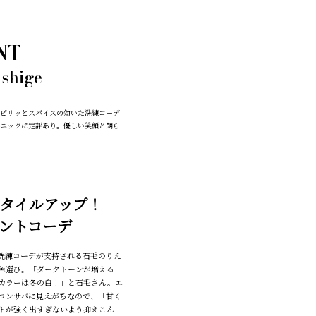
NT
Ishige
ピリッとスパイスの効いた洗練コーデ
ニックに定評あり。優しい笑顔と朗ら
タイルアップ！
ントコーデ
洗練コーデが支持される石毛のりえ
色選び。「ダークトーンが増える
カラーは冬の白！」と石毛さん。エ
コンサバに見えがちなので、「甘く
トが強く出すぎないよう抑えこん