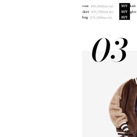
¥85,800(tax in)
coat
BUY
knit
¥29,700(tax in)
skirt
BUY
glov
¥79,200(tax in)
bag
BUY
03