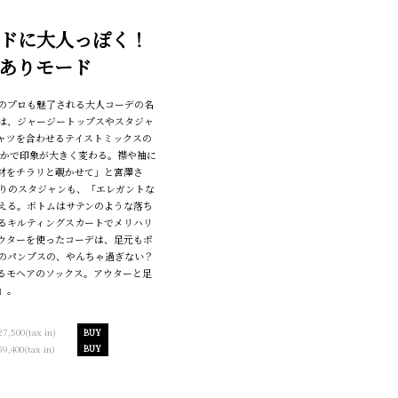
ドに大人っぽく！
ありモード
のプロも魅了される大人コーデの名
は、ジャージートップスやスタジャ
ャツを合わせるテイストミックスの
いかで印象が大きく変わる。襟や袖に
材をチラリと覗かせて」と宮澤さ
りのスタジャンも、「エレガントな
える。ボトムはサテンのような落ち
るキルティングスカートでメリハリ
ウターを使ったコーデは、足元もポ
のパンプスの、やんちゃ過ぎない？
るモヘアのソックス。アウターと足
」。
27,500(tax in)
BUY
59,400(tax in)
BUY