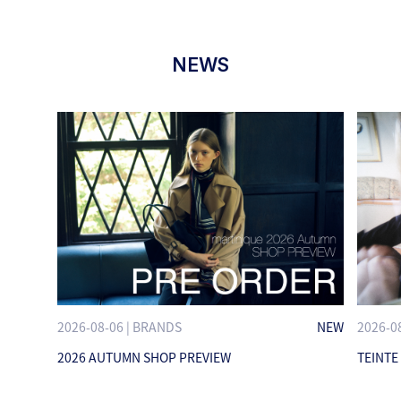
NEWS
2026-08-06 | BRANDS
NEW
2026-0
2026 AUTUMN SHOP PREVIEW
TEINTE