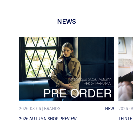
NEWS
2026-08-06 | BRANDS
NEW
2026-0
2026 AUTUMN SHOP PREVIEW
TEINTE