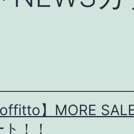
offitto】MORE SAL
ート！！