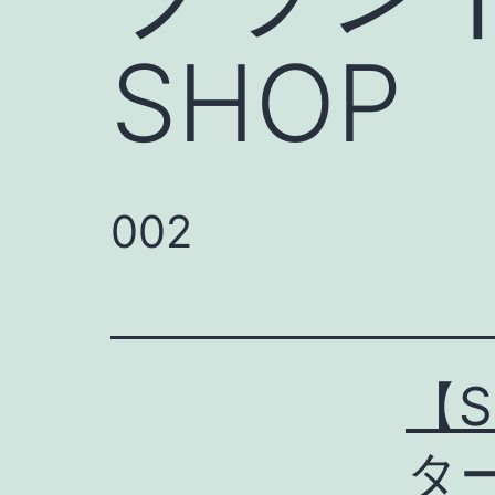
SHOP
002
【S
タ