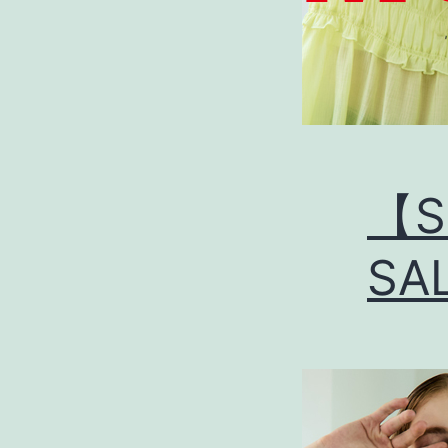
【S
SA