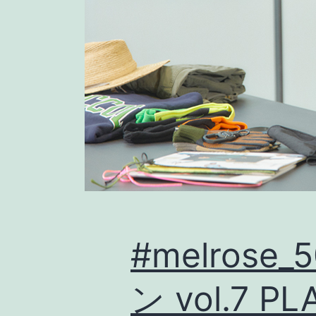
#melrose
ン vol.7 PL