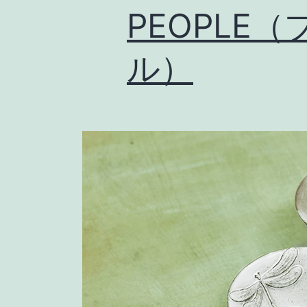
PEOPLE
ル）