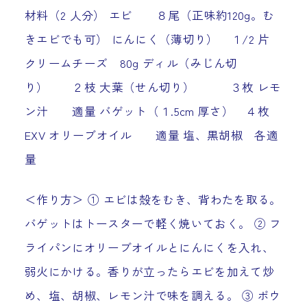
材料（2 人分） エビ ８尾（正味約120g。む
きエビでも可） にんにく（薄切り） １/2 片
クリームチーズ 80g ディル（みじん切
り） ２枝 大葉（せん切り） ３枚 レモ
ン汁 適量 バゲット（１.5cm 厚さ） ４枚
EXV オリーブオイル 適量 塩、黒胡椒 各適
量
＜作り方＞ ① エビは殻をむき、背わたを取る。
バゲットはトースターで軽く焼いておく。 ② フ
ライパンにオリーブオイルとにんにくを入れ、
弱火にかける。香りが立ったらエビを加えて炒
め、塩、胡椒、レモン汁で味を調える。 ③ ボウ