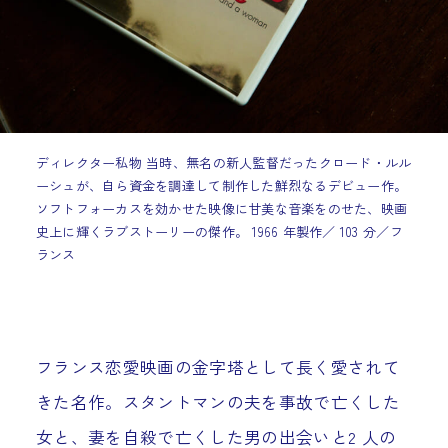
ディレクター私物 当時、無名の新人監督だったクロード・ルル
ーシュが、自ら資金を調達して制作した鮮烈なるデビュー作。
ソフトフォーカスを効かせた映像に甘美な音楽をのせた、映画
史上に輝くラブストーリーの傑作。 1966 年製作／ 103 分／フ
ランス
フランス恋愛映画の金字塔として長く愛されて
きた名作。スタントマンの夫を事故で亡くした
女と、妻を自殺で亡くした男の出会いと2 人の