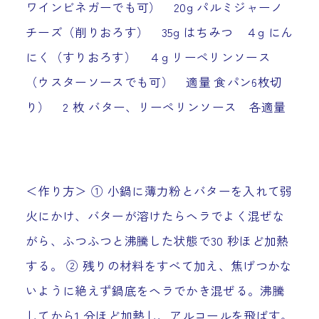
ワインビネガーでも可） 20g パルミジャーノ
チーズ（削りおろす） 35g はちみつ ４g にん
にく（すりおろす） ４g リーペリンソース
（ウスターソースでも可） 適量 食パン6枚切
り） 2 枚 バター、リーペリンソース 各適量
＜作り方＞ ① 小鍋に薄力粉とバターを入れて弱
火にかけ、バターが溶けたらヘラでよく混ぜな
がら、ふつふつと沸騰した状態で30 秒ほど加熱
する。 ② 残りの材料をすべて加え、焦げつかな
いように絶えず鍋底をヘラでかき混ぜる。沸騰
してから1 分ほど加熱し、アルコールを飛ばす。