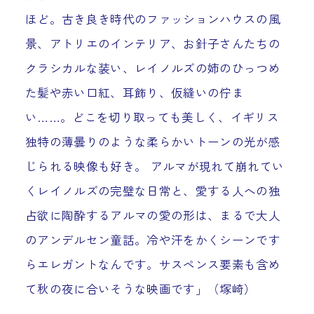
ほど。古き良き時代のファッションハウスの風
景、アトリエのインテリア、お針子さんたちの
クラシカルな装い、レイノルズの姉のひっつめ
た髪や赤い口紅、耳飾り、仮縫いの佇ま
い……。どこを切り取っても美しく、イギリス
独特の薄曇りのような柔らかいトーンの光が感
じられる映像も好き。 アルマが現れて崩れてい
くレイノルズの完璧な日常と、愛する人への独
占欲に陶酔するアルマの愛の形は、まるで大人
のアンデルセン童話。冷や汗をかくシーンです
らエレガントなんです。サスペンス要素も含め
て秋の夜に合いそうな映画です」（塚崎）