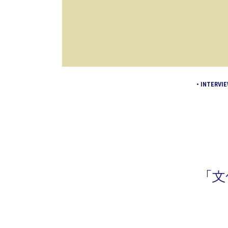
• INTERVI
「文