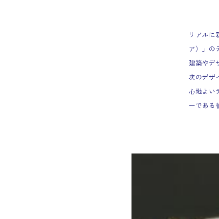
リアルに新
ア）」の
建築やデ
次のデザ
心地よい
ーである