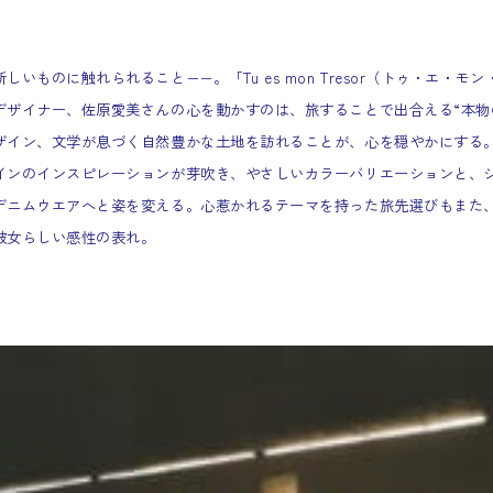
しいものに触れられること−−。「Tu es mon Tresor（トゥ・エ・モ
デザイナー、佐原愛美さんの心を動かすのは、旅することで出合える“本物
ザイン、文学が息づく自然豊かな土地を訪れることが、心を穏やかにする
インのインスピレーションが芽吹き、やさしいカラーバリエーションと、
デニムウエアへと姿を変える。心惹かれるテーマを持った旅先選びもまた
彼女らしい感性の表れ。