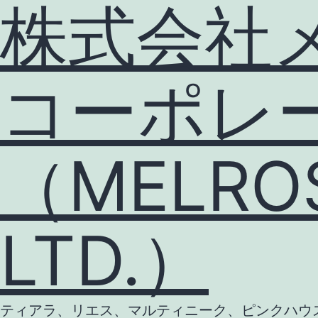
株式会社
コーポレ
（MELROS
LTD.）
ティアラ、リエス、マルティニーク、ピンクハウス等