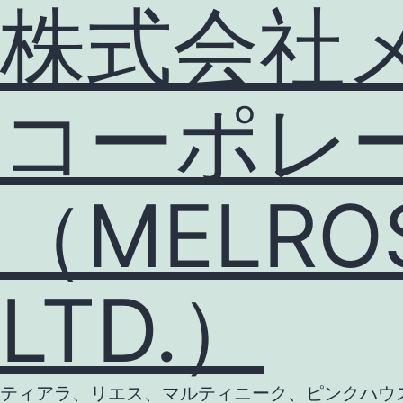
株式会社
コーポレ
（MELROS
LTD.）
ティアラ、リエス、マルティニーク、ピンクハウス等