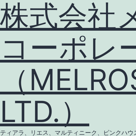
株式会社
コーポレ
（MELROS
LTD.）
ティアラ、リエス、マルティニーク、ピンクハウス等