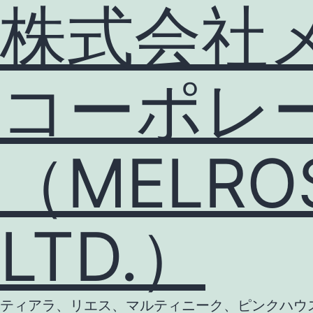
株式会社
コーポレ
（MELROS
LTD.）
ティアラ、リエス、マルティニーク、ピンクハウス等