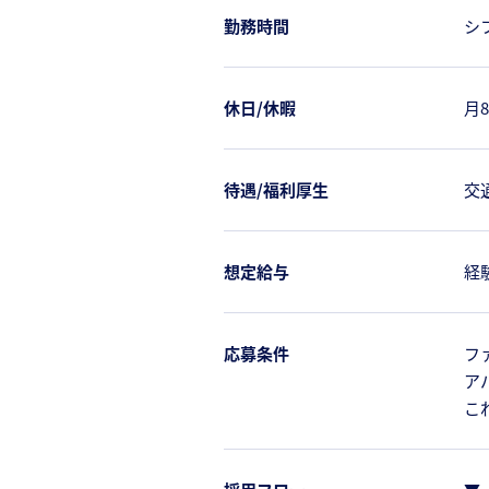
勤務時間
シ
休日/休暇
月
待遇/福利厚生
交
想定給与
経
応募条件
フ
ア
こ