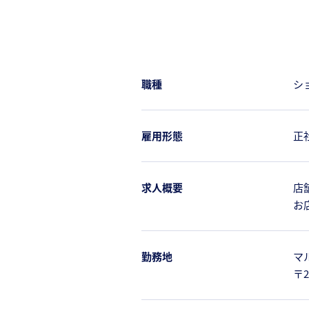
職種
シ
雇用形態
正
求人概要
店
お
勤務地
マ
〒2