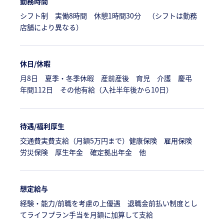
勤務時間
シフト制 実働8時間 休憩1時間30分 （シフトは勤務
店舗により異なる）
休日/休暇
月8日 夏季・冬季休暇 産前産後 育児 介護 慶弔
年間112日 その他有給（入社半年後から10日）
待遇/福利厚生
交通費実費支給（月額5万円まで）健康保険 雇用保険
労災保険 厚生年金 確定拠出年金 他
想定給与
経験・能力/前職を考慮の上優遇 退職金前払い制度とし
てライフプラン手当を月額に加算して支給