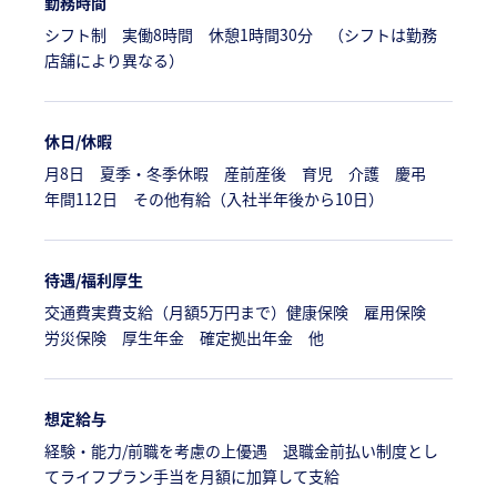
勤務時間
シフト制 実働8時間 休憩1時間30分 （シフトは勤務
店舗により異なる）
休日/休暇
月8日 夏季・冬季休暇 産前産後 育児 介護 慶弔
年間112日 その他有給（入社半年後から10日）
待遇/福利厚生
交通費実費支給（月額5万円まで）健康保険 雇用保険
労災保険 厚生年金 確定拠出年金 他
想定給与
経験・能力/前職を考慮の上優遇 退職金前払い制度とし
てライフプラン手当を月額に加算して支給