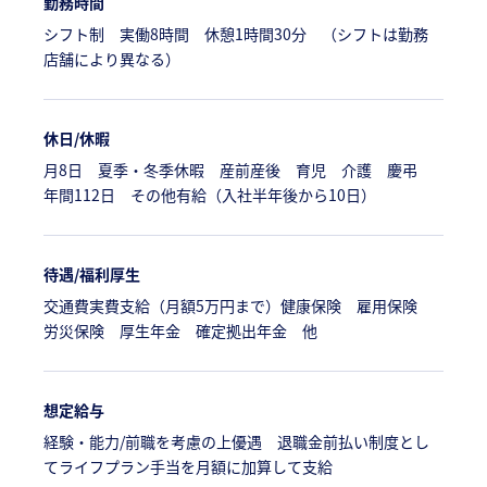
勤務時間
シフト制 実働8時間 休憩1時間30分 （シフトは勤務
店舗により異なる）
休日/休暇
月8日 夏季・冬季休暇 産前産後 育児 介護 慶弔
年間112日 その他有給（入社半年後から10日）
待遇/福利厚生
交通費実費支給（月額5万円まで）健康保険 雇用保険
労災保険 厚生年金 確定拠出年金 他
想定給与
経験・能力/前職を考慮の上優遇 退職金前払い制度とし
てライフプラン手当を月額に加算して支給