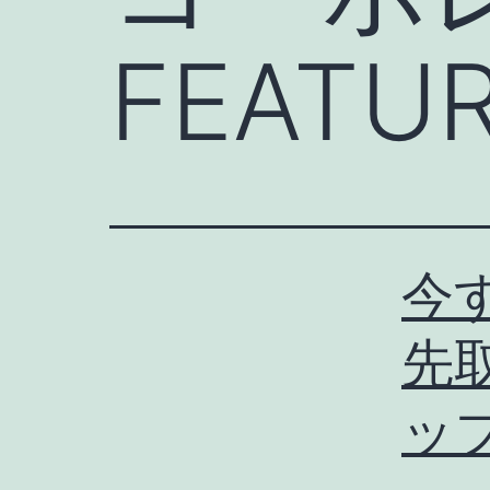
FEATU
今
先
ッ