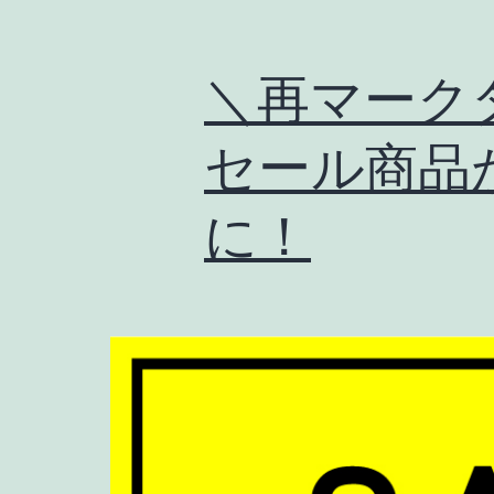
＼再マーク
セール商品
に！