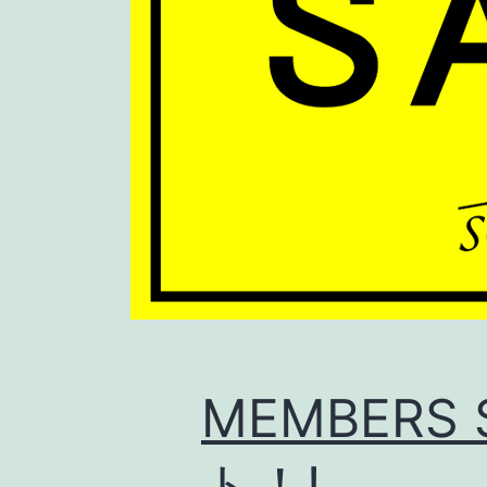
MEMBERS
ト！!