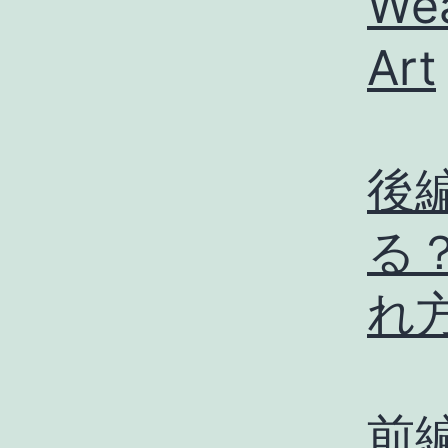
Wea
Art
後
る
れ
前