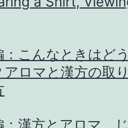
ring a Shirt, Viewin
編：こんなときはど
？アロマと漢方の取
方
編：漢方とアロマ、