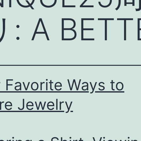
リ:
A BETT
 Favorite Ways to
re Jewelry