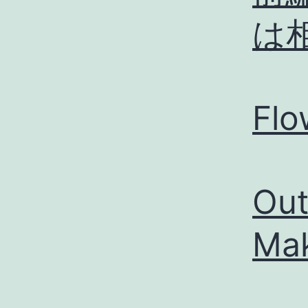
は
Flo
Out
Ma