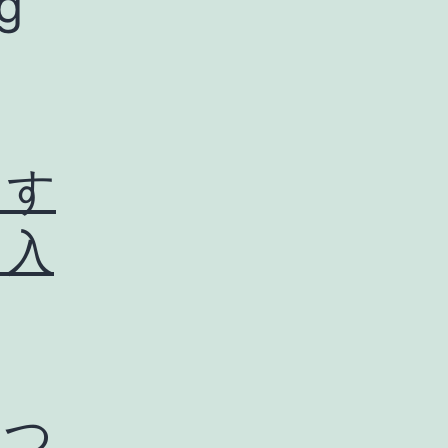
g
うす
り入
じつ