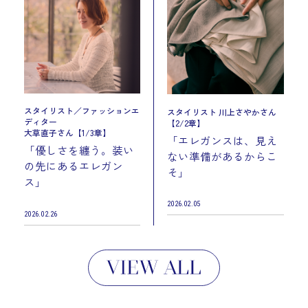
スタイリスト／ファッションエ
スタイリスト 川上さやかさん
ディター
【2/2章】
大草直子さん【1/3章】
「エレガンスは、見え
「優しさを纏う。装い
ない準備があるからこ
の先にあるエレガン
そ」
ス」
2026.02.05
2026.02.26