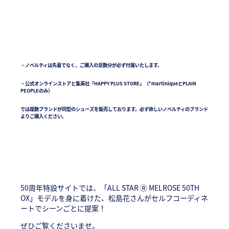
・ノベルティは先着でなく、ご購入の足数分が必ず付属いたします。
・公式オンラインストアと集英社「HAPPY PLUS STORE」（*martiniqueとPLAIN
PEOPLEのみ）
では複数ブランドが同型のシューズを販売しております。必ず欲しいノベルティのブランド
よりご購入ください。
50周年特設サイトでは、「ALL STAR Ⓡ MELROSE 50TH
OX」モデルを身に着けた、松島花さんがセルフコーディネ
ートでシーンごとに提案！
ぜひご覧くださいませ。