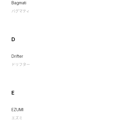
Bagmati
バグマティ
D
Drifter
ドリフター
E
EZUMI
エズミ