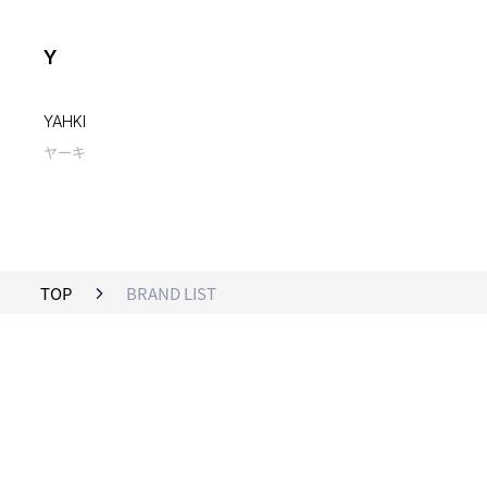
Y
YAHKI
ヤーキ
TOP
BRAND LIST