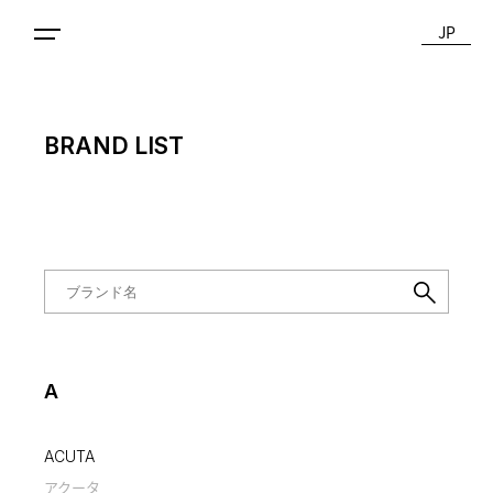
JP
BRAND LIST
A
ACUTA
アクータ