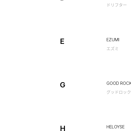
ドリフター
E
EZUMI
エズミ
G
GOOD ROCK
グッドロック
H
HELOYSE