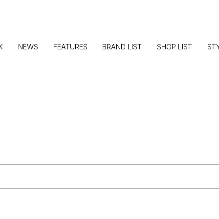
K
NEWS
FEATURES
BRAND LIST
SHOP LIST
ST