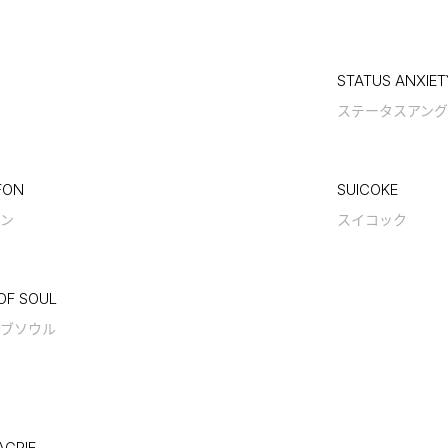
STATUS ANXIET
ステータスアング
FON
SUICOKE
ン
スイコック
OF SOUL
ブソウル
GPIE