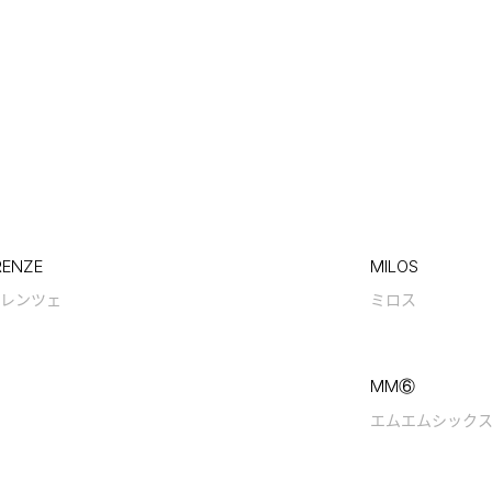
RENZE
MILOS
レンツェ
ミロス
MM⑥
エムエムシック