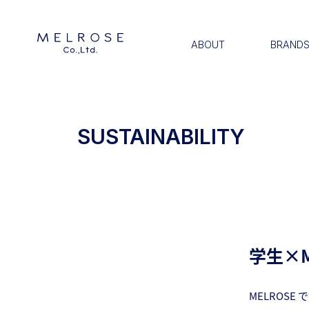
ABOUT
BRAND
SUSTAINABILITY
学生×M
MELROS