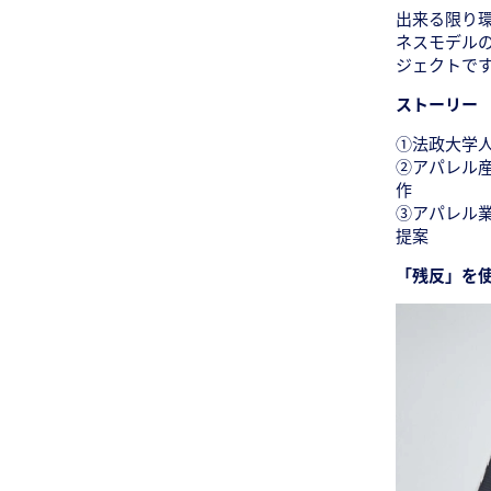
出来る限り環
ネスモデル
ジェクトで
ストーリー
①法政大学
②アパレル
作
③アパレル
提案
「残反」を