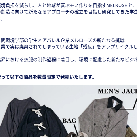
境負担を減らし、人と地球が喜ぶモノ作りを目指すMELROSE と
の創造に向けて新たなるアプローチの確立を目指し研究してきた学
す。
人間環境学部の学生×アパレル企業メルローズの新たなる挑戦
産業で実は廃棄されてしまっている生地「残反」をアップサイクル
業界における衣服の制作過程に着目し、環境に配慮した新たなビジ
使って以下の商品を数量限定で発売いたします。