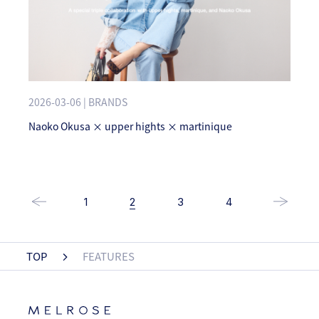
2026-03-06 | BRANDS
Naoko Okusa × upper hights × martinique
1
2
3
4
TOP
FEATURES