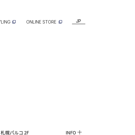
JP
YLING
ONLINE STORE
 札幌パルコ 2F
INFO