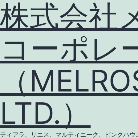
株式会社
コーポレ
（MELROS
LTD.）
ティアラ、リエス、マルティニーク、ピンクハウス等