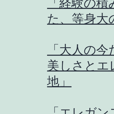
「経験の積
た、等身大
「大人の今
美しさとエ
地」
「エレガン