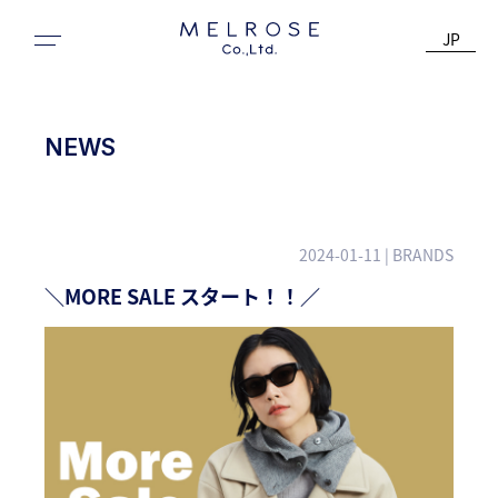
JP
NEWS
2024-01-11
| BRANDS
＼MORE SALE スタート！！／