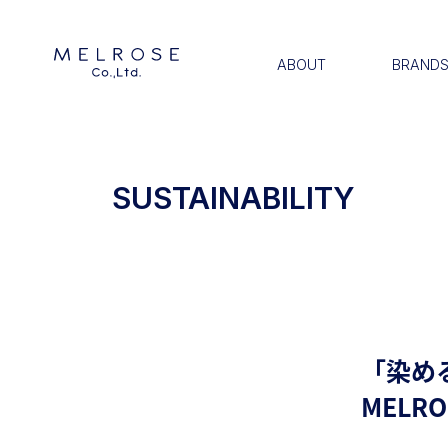
ABOUT
BRAND
SUSTAINABILITY
「染め
MELR