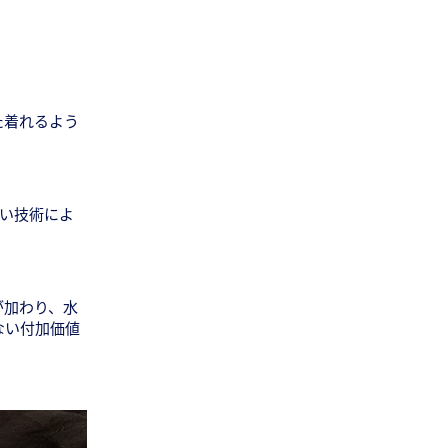
た着れるよう
ない技術によ
゙加わり、水
ない付加価値