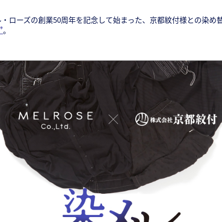
ル・ローズの創業50周年を記念して始まった、京都紋付様との染め
”
。