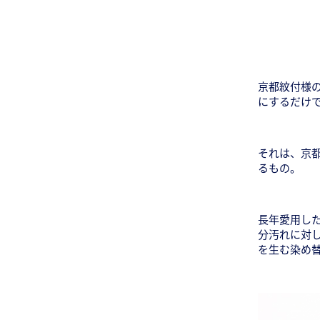
京都紋付様
にするだけ
それは、京都
るもの。
長年愛用した
分汚れに対
を生む染め